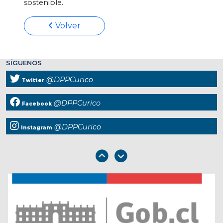
sostenible.
Volver
SÍGUENOS
@DPPCurico
Twitter
@DPPCurico
Facebook
@DPPCurico
Instagram