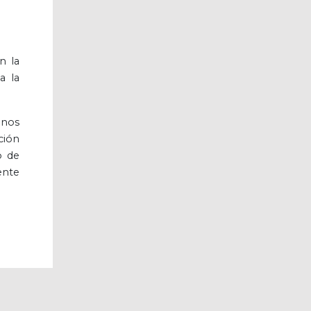
n la
a la
unos
ción
o de
ente