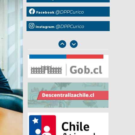
@DPPCurico
Facebook
@DPPCurico
Instagram