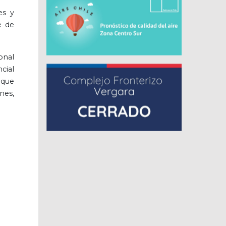
es y
e de
onal
cial
 que
nes,