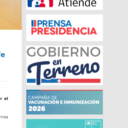
fe
r el
ensa