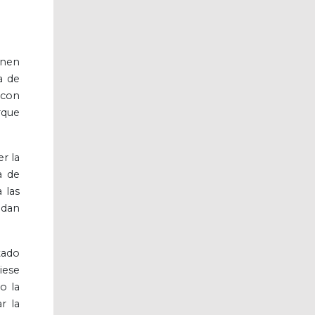
enen
a de
 con
rque
r la
a de
 las
edan
tado
iese
o la
r la