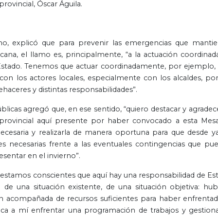
rovincial, Óscar Águila.
no, explicó que para prevenir las emergencias que manti
ana, el llamo es, principalmente, “a la actuación coordinad
Estado. Tenemos que actuar coordinadamente, por ejemplo,
, con los actores locales, especialmente con los alcaldes, po
ehaceres y distintas responsabilidades”.
úblicas agregó que, en ese sentido, “quiero destacar y agradece
l provincial aquí presente por haber convocado a esta Mes
cesaria y realizarla de manera oportuna para que desde ya
es necesarias frente a las eventuales contingencias que pu
esentar en el invierno”.
“estamos conscientes que aquí hay una responsabilidad de Es
 de una situación existente, de una situación objetiva: hub
n acompañada de recursos suficientes para haber enfrentad
a a mí enfrentar una programación de trabajos y gestiona