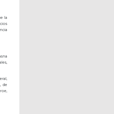
e la
cios
ncia
asna
les,
ral,
, de
roe,