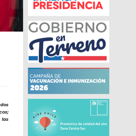
ados
cos;
 las