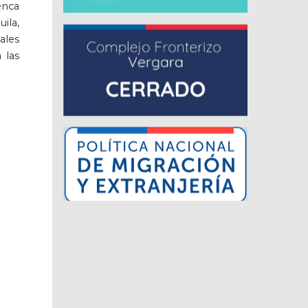
enca
ila,
ales
 las