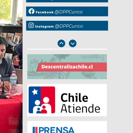
@DPPCurico
Facebook
@DPPCurico
Instagram