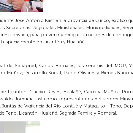
idente José Antonio Kast en la provincia de Curicó, explicó qu
s Secretarías Regionales Ministeriales, Municipalidades, Servi
esa privada, para prevenir y mitigar situaciones de continge
d especialmente en Licantén y Hualañé.
ional de Senapred, Carlos Bernales; los seremis del MOP, Y
ndro Muñoz; Desarrollo Social, Pablo Olivares y Bienes Naciona
de Licantén, Claudio Reyes; Hualañé, Carolina Muñoz; Rome
svaldo Jorquera; así como representantes del seremi Minvu
Juntas de Vigilancia del Río Lontué y Mataquito – Teno, Dep
 Teno, Licantén, Hualañé, Sagrada Familia y Romeral.