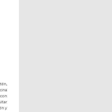
tén,
cina
 con
itar
én y