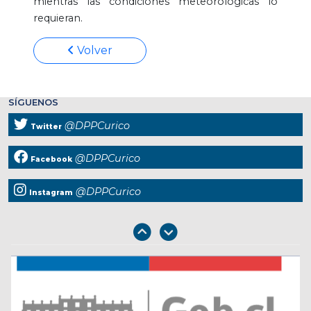
mientras las condiciones meteorológicas lo
requieran.
Volver
SÍGUENOS
@DPPCurico
Twitter
@DPPCurico
Facebook
@DPPCurico
Instagram