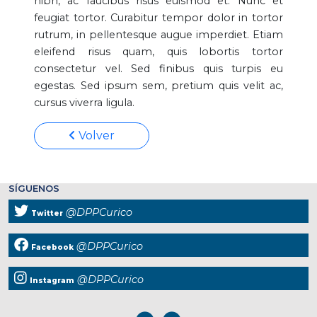
nibh, ac faucibus risus euismod et. Nunc et
feugiat tortor. Curabitur tempor dolor in tortor
rutrum, in pellentesque augue imperdiet. Etiam
eleifend risus quam, quis lobortis tortor
consectetur vel. Sed finibus quis turpis eu
egestas. Sed ipsum sem, pretium quis velit ac,
cursus viverra ligula.
Volver
SÍGUENOS
@DPPCurico
Twitter
@DPPCurico
Facebook
@DPPCurico
Instagram